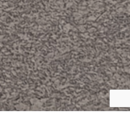
Hast du keine, wirst du es