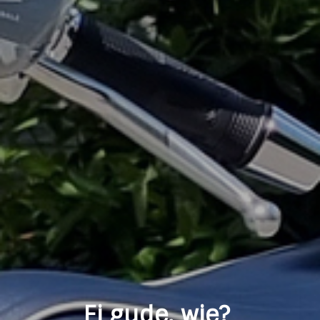
Ei gude, wie?