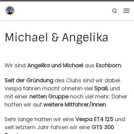
Zum Inhalt springen
Search
Me
Michael & Angelika
Wir sind
Angelika und Michael
aus
Eschborn
.
Seit der Gründung
des Clubs sind wir dabei.
Vespa fahren macht ohnehin viel
Spaß
und
mit einer
netten Gruppe
noch viel mehr. Daher
hoffen wir auf
weitere Mitfahrer/innen
.
Sehr lange hatten wir eine
Vespa ET4 125
und
seit letztem Jahr fahren wir eine
GTS 300