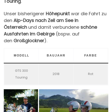
Touring
.
Unser bisherigerer
Höhepunkt
war die Fahrt zu
den
Alp-Days nach Zell am See in
Österreich
und damit verbundene
schöne
Ausfahrten im Gebirge
(bspw. auf
den
Großglockner
).
MODELL
BAUJAHR
FARBE
GTS 300
2018
Rot
Touring